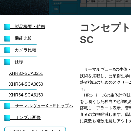
コンセプト
製品概要・特徴
SC
機能比較
カメラ比較
仕様
サーマルヴューXの生体・
XHR32-SCA0351
技術を搭載し、公衆衛生学
熱者検出のためのスクリー
XHR64-SCA0650
ィ。
XHR64-SCA6150
HRシリーズの生体計測技
をし易くした独自の色調処
サーマルヴューX HRトップへ
搭載し、アラート表示、警
査者の負担軽減します。偽
サンプル画像
に変数も複数用意しアウト