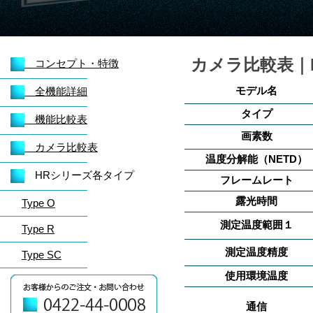
カメラ比較表｜
コンセプト・特徴
モデル名
全機能詳細
タイプ
機能比較表
画素数
カメラ比較表
温度分解能（NETD）
HRシリーズ各タイプ
フレームレート
露光時間
Type O
測定温度範囲１
Type R
測定温度精度
Type SC
使用環境温度
通信