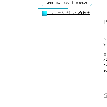
フォームでお問い合わせ
ギ
ソ
す
近
量
パ
パ
表