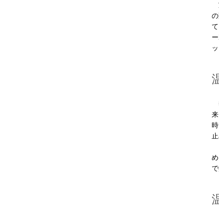
室
の
て
ー
ッ
熱
来
時
止
フ
め
で