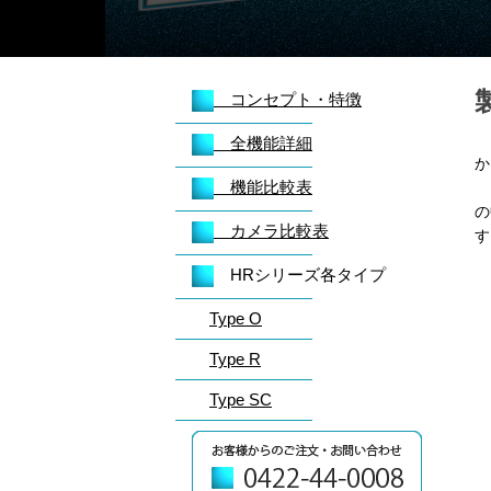
コンセプト・特徴
H
全機能詳細
か
機能比較表
H
の
カメラ比較表
す
HRシリーズ各タイプ
Type O
Type R
Type SC