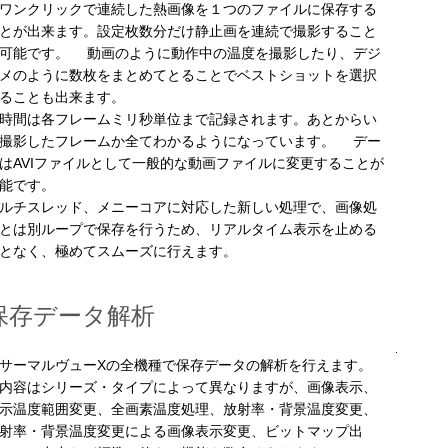
ンクリックで連続した熱画像を１つのファイルに保存する
とが出来ます。設定枚数分だけ静止画を連続で撮影すること
可能です。 動画のように動作中の温度を撮影したり、デジ
メのように数枚をまとめてとることでベストショットを選択
ることも出来ます。
間は各フレームミリ秒単位まで記録されます。あとからい
撮影したフレームか全てわかるようになっています。 デー
はAVIファイルとして一般的な動画ファイルに変更することが
能です。
ルチスレッド、メニーコアに対応した新しい処理で、画像処
とは別ループで保存を行うため、リアルタイム表示を止める
となく、極めてスムーズに行えます。
保存データ解析
ーマルヴューXの全機種で保存データの解析を行えます。
容はシリーズ・タイプによって異なりますが、画像表示、
示温度範囲変更、全画素温度処理、放射率・背景温度変更、
射率・背景温度変更による画像表示変更、ビットマップ出