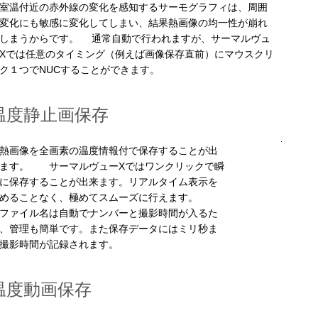
温付近の赤外線の変化を感知するサーモグラフィは、周囲
変化にも敏感に変化してしまい、結果熱画像の均一性が崩れ
しまうからです。 通常自動で行われますが、サーマルヴュ
Xでは任意のタイミング（例えば画像保存直前）にマウスクリ
ク１つでNUCすることができます。
温度静止画保存
画像を全画素の温度情報付で保存することが出
ます。 サーマルヴューXではワンクリックで瞬
に保存することが出来ます。リアルタイム表示を
めることなく、極めてスムーズに行えます。
ァイル名は自動でナンバーと撮影時間が入るた
、管理も簡単です。また保存データにはミリ秒ま
撮影時間が記録されます。
温度動画保存