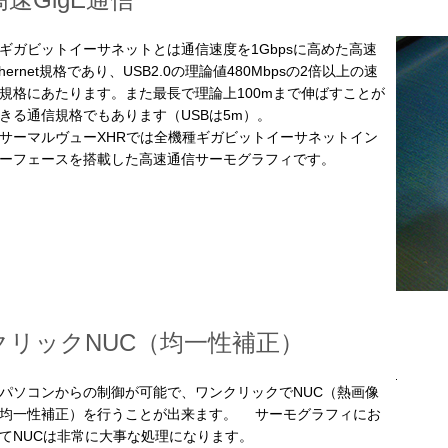
ガビットイーサネットとは通信速度を1Gbpsに高めた高速
thernet規格であり、USB2.0の理論値480Mbpsの2倍以上の速
規格にあたります。また最長で理論上100mまで伸ばすことが
きる通信規格でもあります（USBは5m）。
ーマルヴューXHRでは全機種ギガビットイーサネットイン
ーフェースを搭載した高速通信サーモグラフィです。
クリックNUC（均一性補正）
ソコンからの制御が可能で、ワンクリックでNUC（熱画像
均一性補正）を行うことが出来ます。 サーモグラフィにお
てNUCは非常に大事な処理になります。