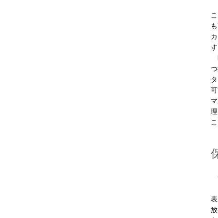
ワ
こ
も
カ
す
時
つ
タ
可
マ
理
こ
サ
内
表
放