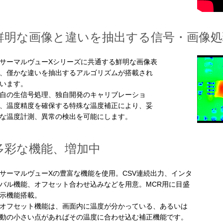
鮮明な画像と違いを抽出する信号・画像処
ーマルヴューXシリーズに共通する鮮明な画像表
、僅かな違いを抽出するアルゴリズムが搭載され
います。
自の生信号処理、独自開発のキャリブレーショ
、温度精度を確保する特殊な温度補正により、妥
な温度計測、異常の検出を可能にします。
多彩な機能、増加中
ーマルヴューXの豊富な機能を使用。CSV連続出力、インタ
バル機能、オフセット合わせ込みなどを用意。MCR用に目盛
示機能搭載。
フセット機能は、画面内に温度が分かっている、あるいは
動の小さい点があればその温度に合わせ込む補正機能です。