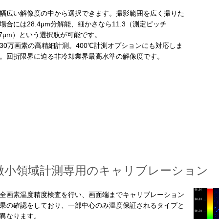
広い解像度の中から選択できます。撮影範囲を広く撮りた
場合には28.4μm分解能、細かさなら11.3（測定ピッチ
.7µm）という選択肢が可能です。
0万画素の高精細計測。400℃計測オプションにも対応しま
。回折限界に迫る非冷却業界最高水準の解像度です。
微小領域計測専用のキャリブレーション
画素温度精度検査を行い、画面端までキャリブレーション
果の確認をしており、一部中心のみ温度保証されるタイプと
異なります。