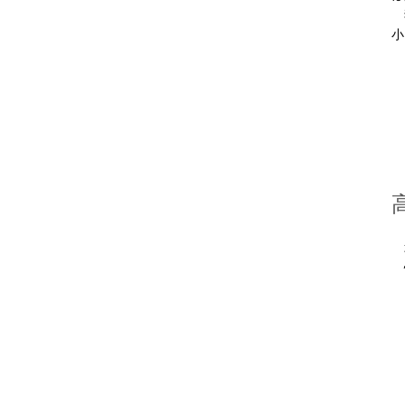
独
小
非
情