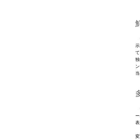
サ
示
て
独
ン
当
サ
ー
表
オ
変