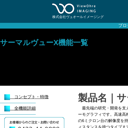
株式会社ヴュオールイメージング
プロ
サーマルヴューX機能一覧
製品名｜
サ
コンセプト・特徴
全機能詳細
最先端の研究・開発を支え
ーモグラフィです。高速高
の6ミクロン台の解像度を持
ィスタンスを持つタイプま