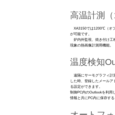
高温計測（1
XA3150では1200℃（オ
が可能です。
炉内外監視、焼き付け工程
現象の熱画像計測用機能。
温度検知Ou
遠隔にサーモグラフィ計測
した時、登録したメールア
る設定ができます。
制御PC内のOutlookを
情報と共にPC内に保存す
オートフォ